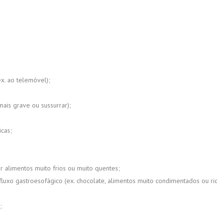
x. ao telemóvel);
mais grave ou sussurrar);
icas;
alimentos muito frios ou muito quentes;
xo gastroesofágico (ex. chocolate, alimentos muito condimentados ou rico
;