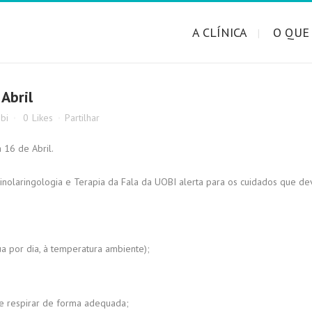
A CLÍNICA
O QUE
Abril
bi
0
Likes
Partilhar
 16 de Abril.
inolaringologia e Terapia da Fala da UOBI alerta para os cuidados que de
 por dia, à temperatura ambiente);
 e respirar de forma adequada;