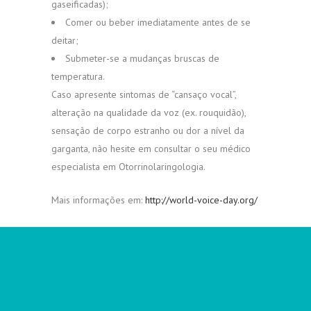
gaseificadas);
Comer ou beber imediatamente antes de se
deitar;
Submeter-se a mudanças bruscas de
temperatura.
Caso apresente sintomas de “cansaço vocal”,
alteração na qualidade da voz (ex. rouquidão),
sensação de corpo estranho ou dor a nível da
garganta, não hesite em consultar o seu médico
especialista em Otorrinolaringologia.
Mais informações em:
http://world-voice-day.org/