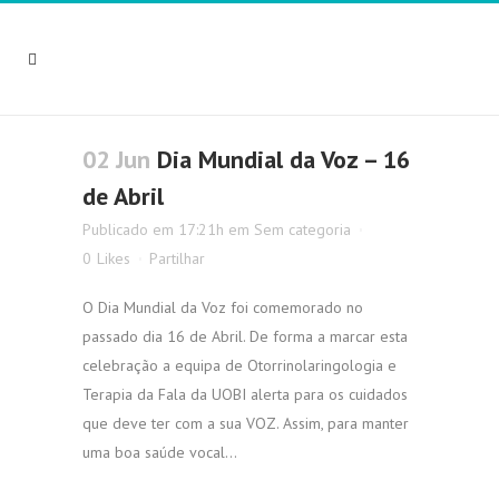
02 Jun
Dia Mundial da Voz – 16
de Abril
Publicado em 17:21h
em
Sem categoria
0
Likes
Partilhar
O Dia Mundial da Voz foi comemorado no
passado dia 16 de Abril. De forma a marcar esta
celebração a equipa de Otorrinolaringologia e
Terapia da Fala da UOBI alerta para os cuidados
que deve ter com a sua VOZ. Assim, para manter
uma boa saúde vocal...