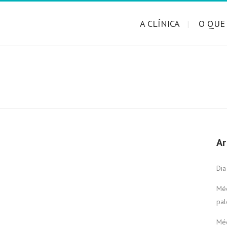
A CLÍNICA
O QUE
Ar
Dia
Méd
pal
Méd