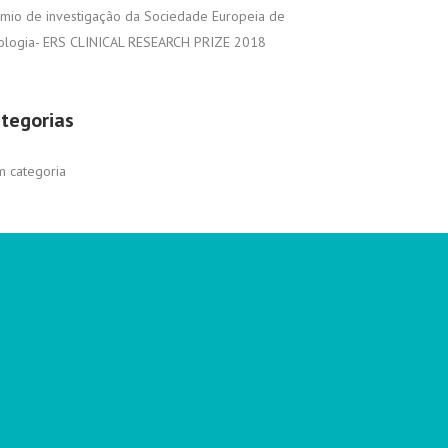
mio de investigação da Sociedade Europeia de
ologia- ERS CLINICAL RESEARCH PRIZE 2018
tegorias
 categoria