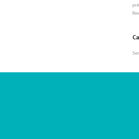
pré
Rin
Ca
Sem